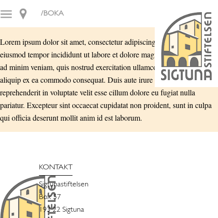
/BOKA
Lorem ipsum dolor sit amet, consectetur adipiscing elit, sed do
eiusmod tempor incididunt ut labore et dolore magna aliqua. Ut enim
ad minim veniam, quis nostrud exercitation ullamco laboris nisi ut
aliquip ex ea commodo consequat. Duis aute irure dolor in
reprehenderit in voluptate velit esse cillum dolore eu fugiat nulla
pariatur. Excepteur sint occaecat cupidatat non proident, sunt in culpa
qui officia deserunt mollit anim id est laborum.
KONTAKT
Sigtunastiftelsen
Box 57
193 22 Sigtuna