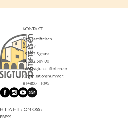
KONTAKT
Sigtunastiftelsen
Box 57
193 22 Sigtuna
08 592 589 00
info@sigtunastiftelsen.se
Organisationsnummer:
814800 - 1095
HITTA HIT
/
OM OSS
/
PRESS