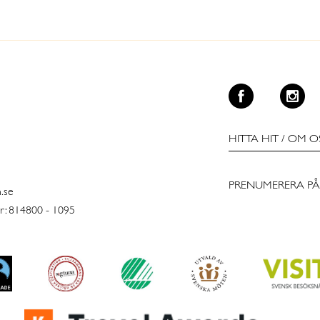
HITTA HIT
/
OM O
PRENUMERERA PÅ
n.se
: 814800 - 1095