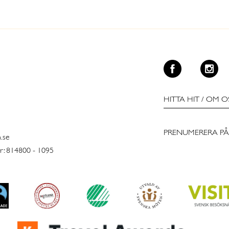
HITTA HIT
/
OM O
PRENUMERERA PÅ
n.se
: 814800 - 1095