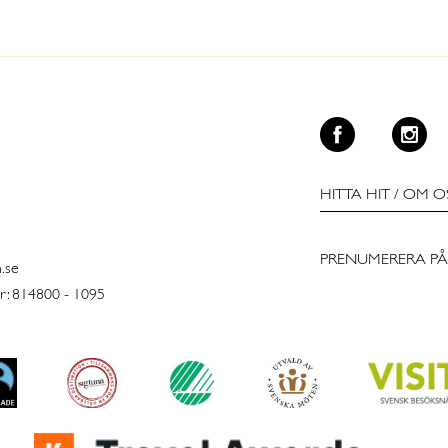
HITTA HIT
/
OM O
PRENUMERERA PÅ
n.se
: 814800 - 1095