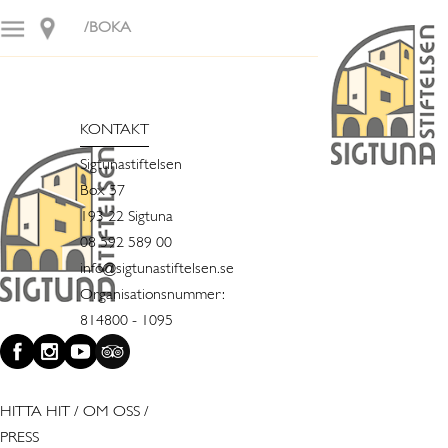
/BOKA
KONTAKT
Sigtunastiftelsen
Box 57
193 22 Sigtuna
08 592 589 00
info@sigtunastiftelsen.se
Organisationsnummer:
814800 - 1095
HITTA HIT
/
OM OSS
/
PRESS