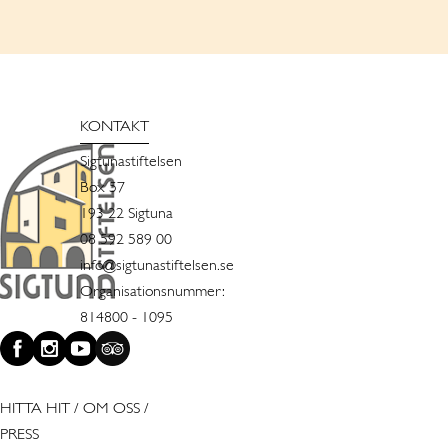
KONTAKT
Sigtunastiftelsen
Box 57
193 22 Sigtuna
08 592 589 00
info@sigtunastiftelsen.se
Organisationsnummer:
814800 - 1095
HITTA HIT
/
OM OSS
/
PRESS