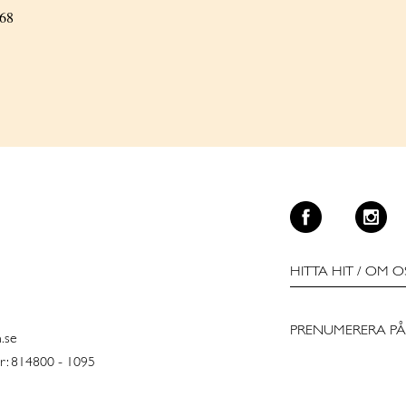
 68
HITTA HIT
/
OM O
PRENUMERERA PÅ
n.se
: 814800 - 1095