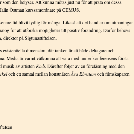
ter som den belyser. Att kunna mötas just nu för att prata om dessa
ger Malin Östman kurssamordnare på CEMUS.
enare tid blivit tydlig för många. Likaså att det handlar om utmaningar
alog för att utforska möjligheter till positiv förändring. Därför behövs
direktor på Sigtunastiftelsen.
 existentiella dimension, där tanken är att både deltagare och
na. Media är varmt välkomna att vara med under konferensens första
d musik av artisten
Kieli
. Därefter följer av en föreläsning med den
ckel
och ett samtal mellan konstnären
Åsa Elmstam
och filmskaparen
ftelsen