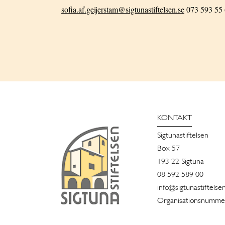
sofia.af.geijerstam@sigtunastiftelsen.se
073 593 55
KONTAKT
Sigtunastiftelsen
Box 57
193 22 Sigtuna
08 592 589 00
info@sigtunastiftelse
Organisationsnummer