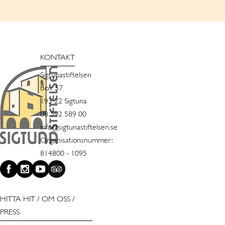
KONTAKT
Sigtunastiftelsen
Box 57
193 22 Sigtuna
08 592 589 00
info@sigtunastiftelsen.se
Organisationsnummer:
814800 - 1095
HITTA HIT
/
OM OSS
/
PRESS