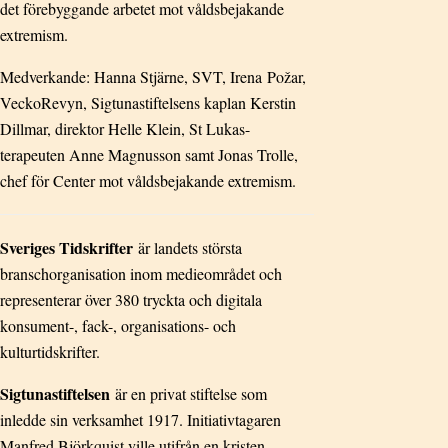
det förebyggande arbetet mot våldsbejakande
extremism.
Medverkande: Hanna Stjärne, SVT, Irena Požar,
VeckoRevyn, Sigtunastiftelsens kaplan Kerstin
Dillmar, direktor Helle Klein, St Lukas-
terapeuten Anne Magnusson samt Jonas Trolle,
chef för Center mot våldsbejakande extremism.
Sveriges Tidskrifter
är landets största
branschorganisation inom medieområdet och
representerar över 380 tryckta och digitala
konsument-, fack-, organisations- och
kulturtidskrifter.
Sigtunastiftelsen
är en privat stiftelse som
inledde sin verksamhet 1917. Initiativtagaren
Manfred Björkquist ville utifrån en kristen