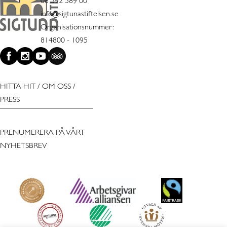
08 592 589 00
info@sigtunastiftelsen.se
Organisationsnummer:
814800 - 1095
HITTA HIT
/
OM OSS
/
PRESS
PRENUMERERA PÅ VÅRT
NYHETSBREV