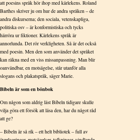
att poesins språk hör ihop med kärlekens. Roland
Barthes skriver ju om hur de andra språken – de
andra diskurserna; den sociala, vetenskapliga,
politiska osv – är konformistiska och tycks
härröra ur fiktioner. Kärlekens språk är
annorlunda. Det rör verkligheten. Så är det också
med poesin. Men den som använder det språket
kan räkna med en viss missanpassning. Man blir
oanvändbar, en motsägelse, står utanför alla
slogans och plakatspråk, säger Marie.
Bibeln är som en bönbok
Om någon som aldrig läst Bibeln tidigare skulle
vilja göra ett försök att läsa den, har du något råd
att ge?
– Bibeln är så rik – ett helt bibliotek – full av
överlagringar, motsägelser, tolkningar, vindlande