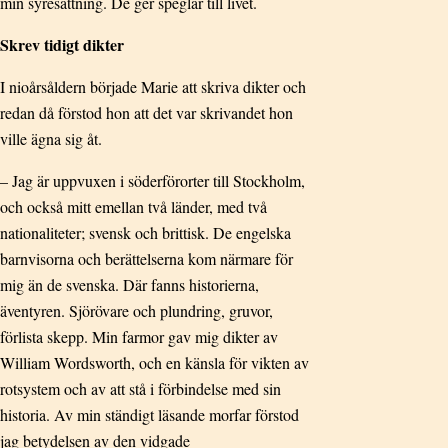
min syresättning. De ger speglar till livet.
Skrev tidigt dikter
I nioårsåldern började Marie att skriva dikter och
redan då förstod hon att det var skrivandet hon
ville ägna sig åt.
– Jag är uppvuxen i söderförorter till Stockholm,
och också mitt emellan två länder, med två
nationaliteter; svensk och brittisk. De engelska
barnvisorna och berättelserna kom närmare för
mig än de svenska. Där fanns historierna,
äventyren. Sjörövare och plundring, gruvor,
förlista skepp. Min farmor gav mig dikter av
William Wordsworth, och en känsla för vikten av
rotsystem och av att stå i förbindelse med sin
historia. Av min ständigt läsande morfar förstod
jag betydelsen av den vidgade