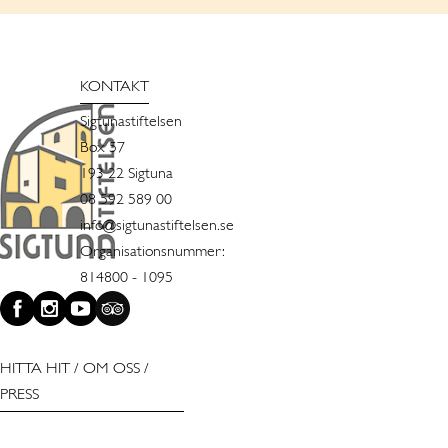
KONTAKT
Sigtunastiftelsen
Box 57
193 22 Sigtuna
08 592 589 00
info@sigtunastiftelsen.se
Organisationsnummer:
814800 - 1095
HITTA HIT
/
OM OSS
/
PRESS