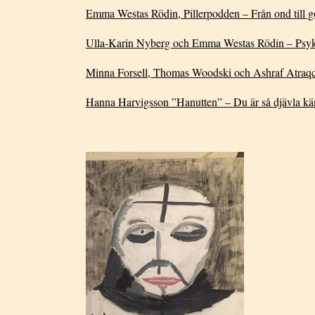
Emma Westas Rödin, Pillerpodden – Från ond till g
Ulla-Karin Nyberg och Emma Westas Rödin – Psyki
Minna Forsell, Thomas Woodski och Ashraf Atraqchi
Hanna Harvigsson ”Hanutten” – Du är så djävla kä