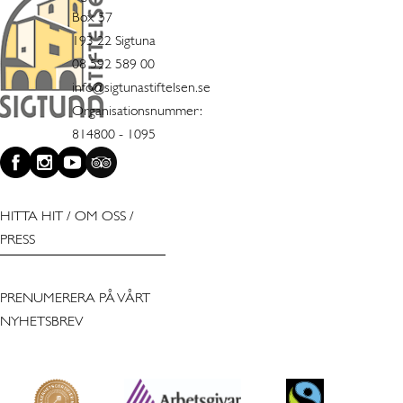
Box 57
193 22 Sigtuna
08 592 589 00
info@sigtunastiftelsen.se
Organisationsnummer:
814800 - 1095
HITTA HIT
/
OM OSS
/
PRESS
PRENUMERERA PÅ VÅRT
NYHETSBREV