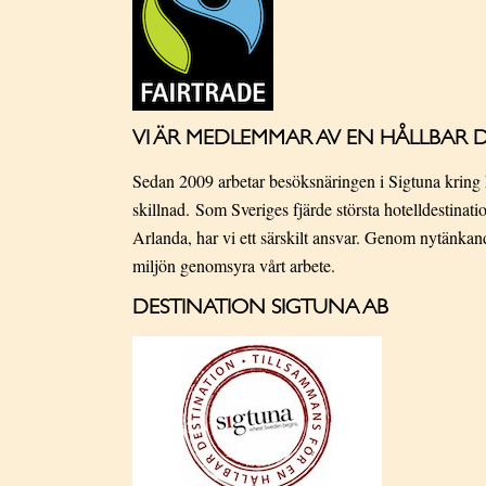
VI ÄR MEDLEMMAR AV EN HÅLLBAR 
Sedan 2009 arbetar besöksnäringen i Sigtuna kring 
skillnad. Som Sveriges fjärde största hotelldestina
Arlanda, har vi ett särskilt ansvar. Genom nytänka
miljön genomsyra vårt arbete.
DESTINATION SIGTUNA AB