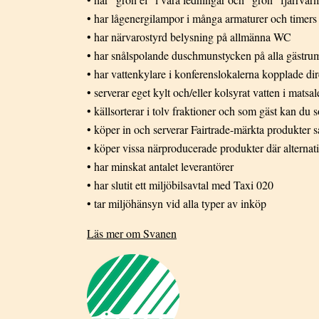
• har lågenergilampor i många armaturer och timers 
• har närvarostyrd belysning på allmänna WC
• har snålspolande duschmunstycken på alla gästru
• har vattenkylare i konferenslokalerna kopplade dire
• serverar eget kylt och/eller kolsyrat vatten i matsa
• källsorterar i tolv fraktioner och som gäst kan du
• köper in och serverar Fairtrade-märkta produkter så
• köper vissa närproducerade produkter där alternati
• har minskat antalet leverantörer
• har slutit ett miljöbilsavtal med Taxi 020
• tar miljöhänsyn vid alla typer av inköp
Läs mer om Svanen