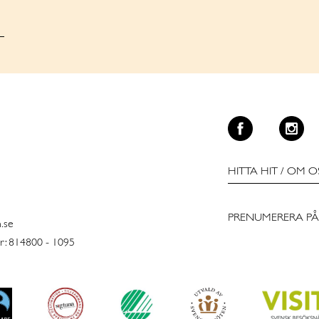
.
HITTA HIT
/
OM O
PRENUMERERA PÅ
n.se
: 814800 - 1095