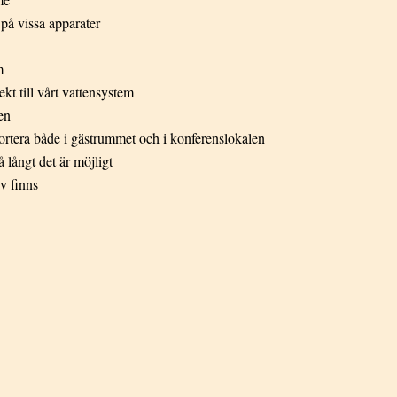
på vissa apparater
m
kt till vårt vattensystem
len
 sortera både i gästrummet och i konferenslokalen
 långt det är möjligt
v finns