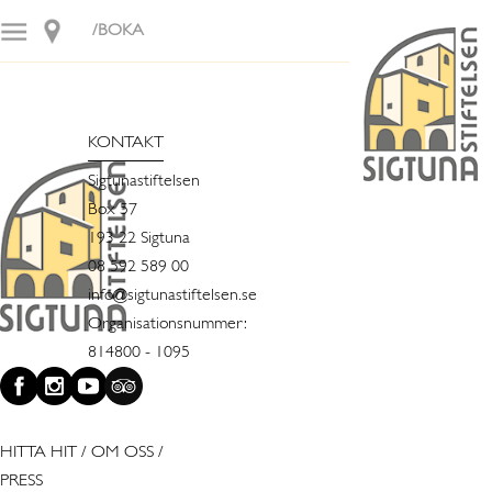
/BOKA
KONTAKT
Sigtunastiftelsen
Box 57
193 22 Sigtuna
08 592 589 00
info@sigtunastiftelsen.se
Organisationsnummer:
814800 - 1095
HITTA HIT
/
OM OSS
/
PRESS