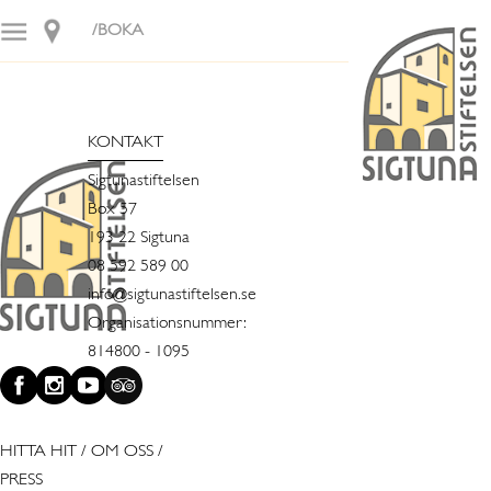
/BOKA
KONTAKT
Sigtunastiftelsen
Box 57
193 22 Sigtuna
08 592 589 00
info@sigtunastiftelsen.se
Organisationsnummer:
814800 - 1095
HITTA HIT
/
OM OSS
/
PRESS