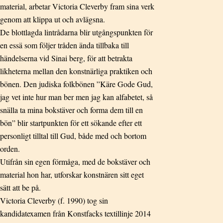
material, arbetar Victoria Cleverby fram sina verk
genom att klippa ut och avlägsna.
De blottlagda lintrådarna blir utgångspunkten för
en essä som följer tråden ända tillbaka till
händelserna vid Sinai berg, för att betrakta
likheterna mellan den konstnärliga praktiken och
bönen. Den judiska folkbönen ”Käre Gode Gud,
jag vet inte hur man ber men jag kan alfabetet, så
snälla ta mina bokstäver och forma dem till en
bön” blir startpunkten för ett sökande efter ett
personligt tilltal till Gud, både med och bortom
orden.
Utifrån sin egen förmåga, med de bokstäver och
material hon har, utforskar konstnären sitt eget
sätt att be på.
Victoria Cleverby (f. 1990) tog sin
kandidatexamen från Konstfacks textillinje 2014