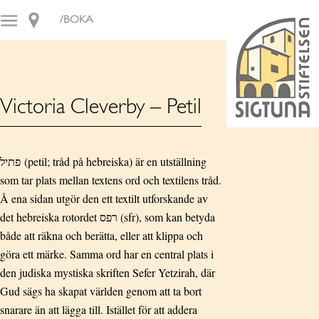
/BOKA
Victoria Cleverby – Petil
פתיל (petil; tråd på hebreiska) är en utställning
som tar plats mellan textens ord och textilens tråd.
Å ena sidan utgör den ett textilt utforskande av
det hebreiska rotordet רפס (sfr), som kan betyda
både att räkna och berätta, eller att klippa och
göra ett märke. Samma ord har en central plats i
den judiska mystiska skriften Sefer Yetzirah, där
Gud sägs ha skapat världen genom att ta bort
snarare än att lägga till. Istället för att addera