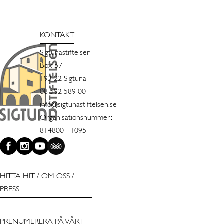
KONTAKT
Sigtunastiftelsen
Box 57
193 22 Sigtuna
08 592 589 00
info@sigtunastiftelsen.se
Organisationsnummer:
814800 - 1095
HITTA HIT
/
OM OSS
/
PRESS
PRENUMERERA PÅ VÅRT