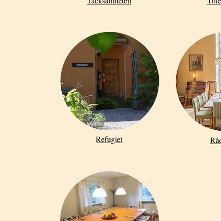
Tacksamheten
Tole
Refugiet
Råd