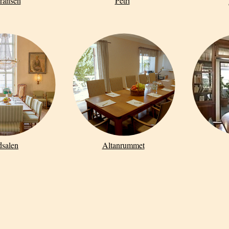
ransen
Petri
salen
Altanrummet