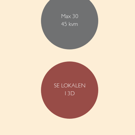
Max 30
45 kvm
SE LOKALEN
I 3D