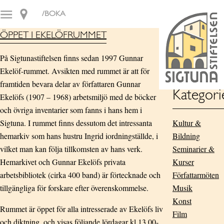
/BOKA
ÖPPET I EKELÖFRUMMET
På Sigtunastiftelsen finns sedan 1997 Gunnar
Ekelöf-rummet. Avsikten med rummet är att för
framtiden bevara delar av författaren Gunnar
Kategori
Ekelöfs (1907 – 1968) arbetsmiljö med de böcker
och övriga inventarier som fanns i hans hem i
Sigtuna. I rummet finns dessutom det intressanta
Kultur &
hemarkiv som hans hustru Ingrid iordningställde, i
Bildning
vilket man kan följa tillkomsten av hans verk.
Seminarier &
Hemarkivet och Gunnar Ekelöfs privata
Kurser
arbetsbibliotek (cirka 400 band) är förtecknade och
Författarmöten
tillgängliga för forskare efter överenskommelse.
Musik
Konst
Rummet är öppet för alla intresserade av Ekelöfs liv
Film
och diktning, och visas följande lördagar kl 13.00-