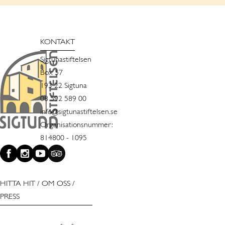
Gunnar
Ekelöf-
rummet
KONTAKT
Sigtunastiftelsen
Box 57
193 22 Sigtuna
08 592 589 00
info@sigtunastiftelsen.se
Organisationsnummer:
814800 - 1095
HITTA HIT
/
OM OSS
/
PRESS