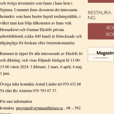
och övriga inventarier som fanns i hans hem i
Sigtuna. I rummet finns dessutom det intressanta
RESTAURA
hemarkiv som hans hustru Ingrid iordningställde, i
NG
vilket man kan följa tillkomsten av hans verk.
BO
Hemarkivet och Gunnar Ekelöfs privata
BO
arbetsbibliotek (cirka 400 band) är förtecknade och
tillgängliga för forskare efter överenskommelse.
Rummet är öppet för alla intresserade av Ekelöfs liv
och diktning, och visas följande lördagar kl 13.00-
15.00 våren 2024: 3 februari, 2 mars, 6 april; 4 maj,
1 juni.
Övriga tider kontakta Astrid Linder tel 070 432 68
54 eller Bo Alström 070 793 07 37.
För mer information
kontakta:
program@sigtunastiftelsen.se
, 08 – 592