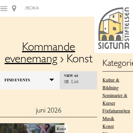
/BOKA
Kommande
evenemang
› Konst
Kategori
E
VIEW AS
E
Kultur &
FIND EVENTS
List
v
V
Bildning
E
e
N
Seminarier &
n
T
Kurser
V
t
juni 2026
Författarmöten
I
s
Musik
E
W
Konst
S
Konst
S