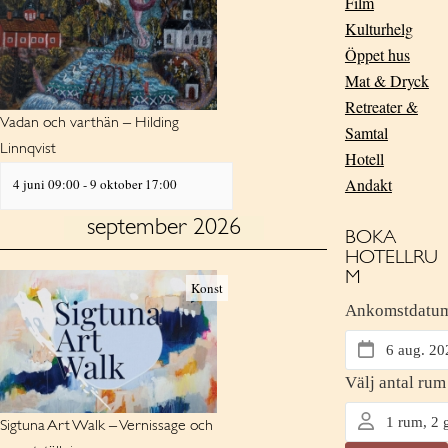
Film
e
N
Kulturhelg
A
a
V
Öppet hus
r
I
Mat & Dryck
G
c
Retreater &
A
Vadan och varthän – Hilding
h
T
Samtal
Linnqvist
I
Hotell
a
O
Andakt
4 juni 09:00
-
9 oktober 17:00
n
N
d
september 2026
BOKA
V
HOTELLRU
M
i
Konst
e
w
s
N
Sigtuna Art Walk – Vernissage och
a