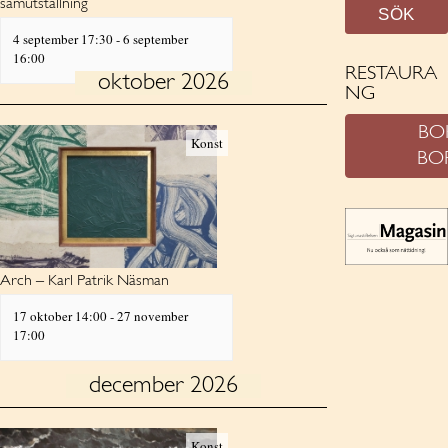
samutställning
v
4 september 17:30
-
6 september
i
16:00
g
RESTAURA
oktober 2026
NG
a
t
BO
Konst
BO
i
o
n
Arch – Karl Patrik Näsman
17 oktober 14:00
-
27 november
17:00
december 2026
Konst