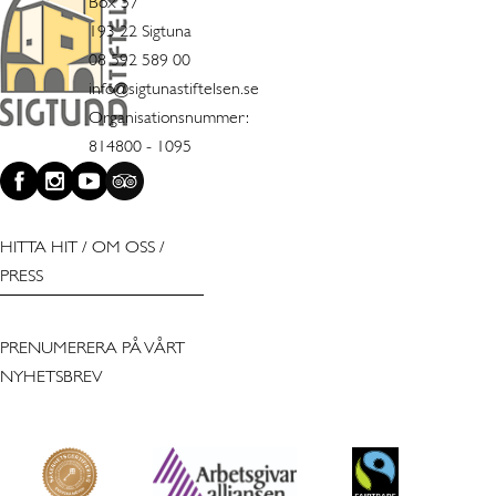
Box 57
193 22 Sigtuna
08 592 589 00
info@sigtunastiftelsen.se
Organisationsnummer:
814800 - 1095
HITTA HIT
/
OM OSS
/
PRESS
PRENUMERERA PÅ VÅRT
NYHETSBREV