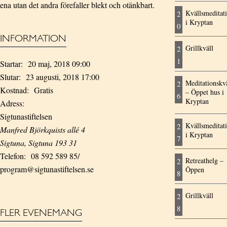
ena utan det andra förefaller blekt och otänkbart.
Kvällsmeditat
2
i Kryptan
0
INFORMATION
Grillkväll
2
1
Startar:
20 maj, 2018 09:00
Slutar:
23 augusti, 2018 17:00
Meditationskvä
2
Kostnad:
Gratis
– Öppet hus i
6
Kryptan
Adress:
Sigtunastiftelsen
Kvällsmeditat
2
Manfred Björkquists allé 4
i Kryptan
7
Sigtuna
,
Sigtuna
193 31
Telefon:
08 592 589 85/
Retreathelg –
2
program@sigtunastiftelsen.se
Öppen
8
Grillkväll
2
8
FLER EVENEMANG