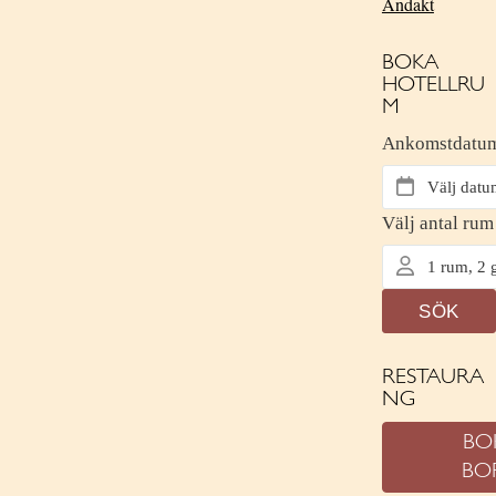
Andakt
BOKA
HOTELLRU
M
RESTAURA
NG
BO
BO