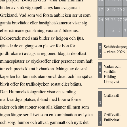
bilder av små vägkapell längs landsvägarna i
17
18
19
20
2
Grekland. Vad som vid första anblicken ser ut som
24
25
26
27
2
gamla brevlådor eller hastighetskameror visar sig
efter närmare granskning vara små bönehus.
31
1
2
3
4
Dekorerade med små bilder av helgon och ljus,
tjänade de en gång som platser för bön för
Schibboletpr
0
– våren 2026
jordbrukare i avlägsna regioner. Idag är de oftast
7
minnesplatser av olycksoffer eller personer som haft
Vadan och
0
tur och precis klarat livhanken. Många av de små
varthän –
7
kapellen har lämnats utan omvårdnad och har själva
Hilding
Linnqvist
blivit offer för trafikolyckor, rostat eller bränts.
Dan Hummels fotografier visar en samling
Grillkväll
1
märkvärdiga platser, ibland med bisarra former –
3
saker och situationer som alla känner till men som
ingen längre ser. Livet som en kombination av lycka
Grillkväll-
1
Fullbokat!
och sorg, humor och allvar, gammalt och nytt: det
4