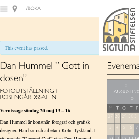
/BOKA
This event has passed.
Dan Hummel ” Gott in
Evenema
dosen”
«
FOTOUTSTÄLLNING I
AUGUSTI 2
ROSENGÅRDSSALEN
»
M
T
O
T
F
Vernissage söndag 20 maj 13 – 16
27
28
29
30
3
Dan Hummel är konstnär, fotograf och grafisk
3
4
5
6
7
designer. Han bor och arbetar i Köln, Tyskland. I
sitt projekt ”Doserad Gud” visar Dan Hummel
10
11
12
13
1