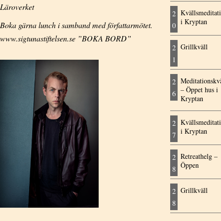
Läroverket
Kvällsmeditat
2
i Kryptan
Boka gärna lunch i samband med författarmötet.
0
www.sigtunastiftelsen.se ”BOKA BORD”
Grillkväll
2
1
Meditationskvä
2
– Öppet hus i
6
Kryptan
Kvällsmeditat
2
i Kryptan
7
Retreathelg –
2
Öppen
8
Grillkväll
2
8