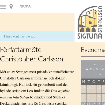
/BOKA
This event has passed.
Författarmöte
Evenema
Christopher Carlsson
«
AUGUSTI 2
Möt en av Sveriges mest prisade kriminalförfattare.
»
Christoffer Carlsson är författare och doktor i
M
T
O
T
F
kriminologi. Han fick sitt genombrott med den
27
28
29
30
3
hyllade serien om Leo Junker, där
Den osynlige
mannen från Salem
belönades med Svenska
3
4
5
6
7
Deckarakademins pris för årets bästa svenska
10
11
12
13
1