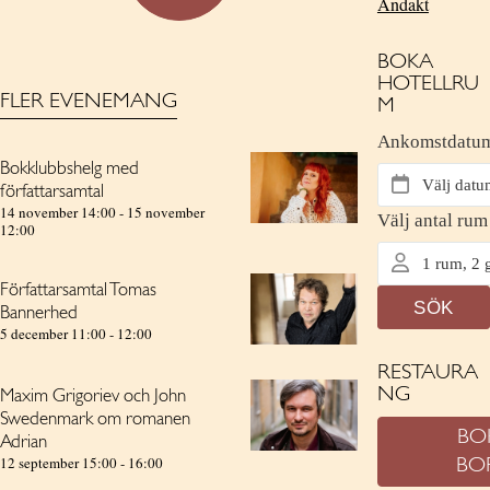
Andakt
BOKA
HOTELLRU
FLER EVENEMANG
M
Bokklubbshelg med
författarsamtal
14 november 14:00
-
15 november
12:00
Författarsamtal Tomas
Bannerhed
5 december 11:00
-
12:00
RESTAURA
NG
Maxim Grigoriev och John
Swedenmark om romanen
BO
Adrian
12 september 15:00
-
16:00
BO