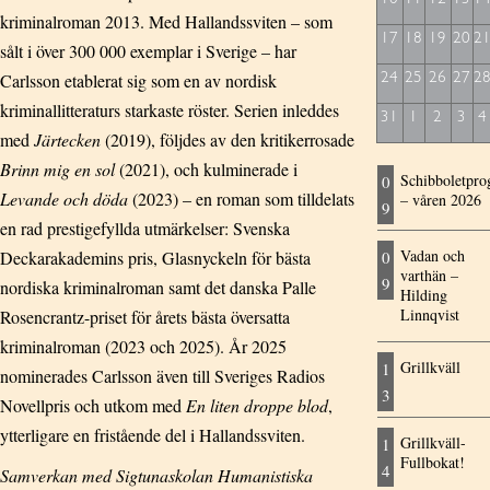
kriminalroman 2013. Med Hallandssviten – som
17
18
19
20
2
sålt i över 300 000 exemplar i Sverige – har
Carlsson etablerat sig som en av nordisk
24
25
26
27
2
kriminallitteraturs starkaste röster. Serien inleddes
31
1
2
3
4
med
Järtecken
(2019), följdes av den kritikerrosade
Brinn mig en sol
(2021), och kulminerade i
Schibboletpr
0
Levande och döda
(2023) – en roman som tilldelats
– våren 2026
9
en rad prestigefyllda utmärkelser: Svenska
Vadan och
Deckarakademins pris, Glasnyckeln för bästa
0
varthän –
9
nordiska kriminalroman samt det danska Palle
Hilding
Linnqvist
Rosencrantz-priset för årets bästa översatta
kriminalroman (2023 och 2025). År 2025
Grillkväll
1
nominerades Carlsson även till Sveriges Radios
3
Novellpris och utkom med
En liten droppe blod
,
ytterligare en fristående del i Hallandssviten.
Grillkväll-
1
Fullbokat!
4
Samverkan med Sigtunaskolan Humanistiska