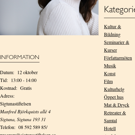
Kategori
Kultur &
Bildning
Seminarier &
Kurser
INFORMATION
Författarmöten
Musik
Datum:
12 oktober
Konst
Tid:
13:00 - 14:00
Film
Kostnad:
Gratis
Kulturhelg
Adress:
Öppet hus
Sigtunastiftelsen
Mat & Dryck
Manfred Björkquists allé 4
Retreater &
Sigtuna
,
Sigtuna
193 31
Samtal
Telefon:
08 592 589 85/
Hotell
program@sigtunastiftelsen.se