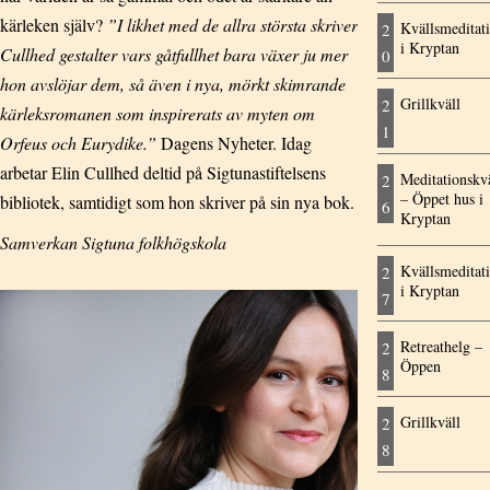
kärleken själv?
”I likhet med de allra största skriver
Kvällsmeditat
2
i Kryptan
Cullhed gestalter vars gåtfullhet bara växer ju mer
0
hon avslöjar dem, så även i nya, mörkt skimrande
Grillkväll
2
kärleksromanen som inspirerats av myten om
1
Orfeus och Eurydike.”
Dagens Nyheter. Idag
arbetar Elin Cullhed deltid på Sigtunastiftelsens
Meditationskvä
2
– Öppet hus i
bibliotek, samtidigt som hon skriver på sin nya bok.
6
Kryptan
Samverkan Sigtuna folkhögskola
Kvällsmeditat
2
i Kryptan
7
Retreathelg –
2
Öppen
8
Grillkväll
2
8