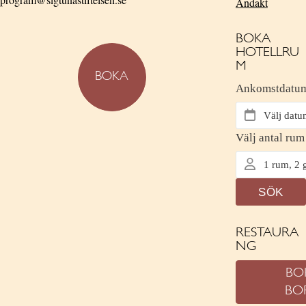
Andakt
BOKA
HOTELLRU
M
BOKA
RESTAURA
NG
BO
BO