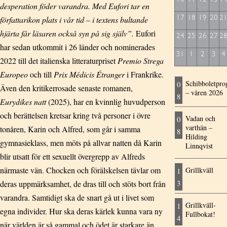
desperation föder varandra. Med Eufori tar en
författarikon plats i vår tid – i textens bultande
17
18
19
20
2
hjärta får läsaren också syn på sig själv”.
Eufori
24
25
26
27
2
har sedan utkommit i 26 länder och nominerades
31
1
2
3
4
2022 till det italienska litteraturpriset
Premio Strega
Europeo
och till
Prix Médicis Étranger
i Frankrike.
Schibboletpr
0
Även den kritikerrosade senaste romanen,
– våren 2026
8
Eurydikes natt
(2025), har en kvinnlig huvudperson
och berättelsen kretsar kring två personer i övre
Vadan och
0
varthän –
tonåren, Karin och Alfred, som går i samma
8
Hilding
gymnasieklass, men möts på allvar natten då Karin
Linnqvist
blir utsatt för ett sexuellt övergrepp av Alfreds
närmaste vän. Chocken och förälskelsen tävlar om
Grillkväll
1
3
deras uppmärksamhet, de dras till och stöts bort från
varandra. Samtidigt ska de snart gå ut i livet som
Grillkväll-
1
egna individer. Hur ska deras kärlek kunna vara ny
Fullbokat!
4
när världen är så gammal och ödet är starkare än