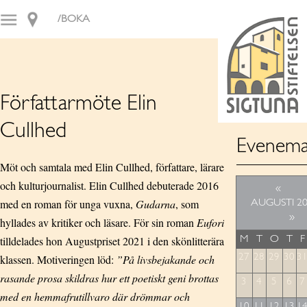
/BOKA
Författarmöte Elin
Cullhed
Evenema
Möt och samtala med Elin Cullhed, författare, lärare
och kulturjournalist. Elin Cullhed debuterade 2016
«
med en roman för unga vuxna,
Gudarna
, som
AUGUSTI 2
»
hyllades av kritiker och läsare. För sin roman
Eufori
tilldelades hon Augustpriset 2021 i den skönlitterära
M
T
O
T
F
klassen. Motiveringen löd:
”På livsbejakande och
27
28
29
30
3
rasande prosa skildras hur ett poetiskt geni brottas
3
4
5
6
7
med en hemmafrutillvaro där drömmar och
10
11
12
13
1