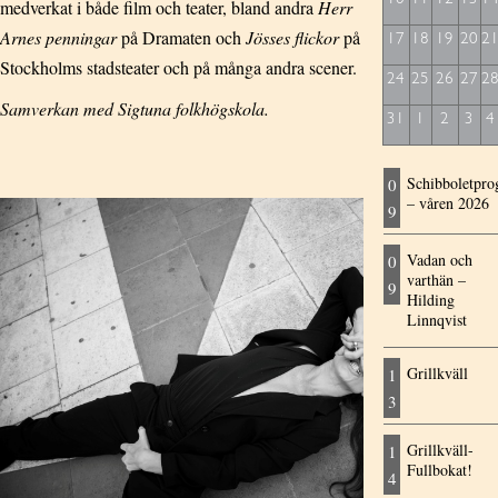
medverkat i både film och teater, bland andra
Herr
Arnes penningar
på Dramaten och
Jösses flickor
på
17
18
19
20
2
Stockholms stadsteater och på många andra scener.
24
25
26
27
2
Samverkan med Sigtuna folkhögskola.
31
1
2
3
4
Schibboletpr
0
– våren 2026
9
Vadan och
0
varthän –
9
Hilding
Linnqvist
Grillkväll
1
3
Grillkväll-
1
Fullbokat!
4