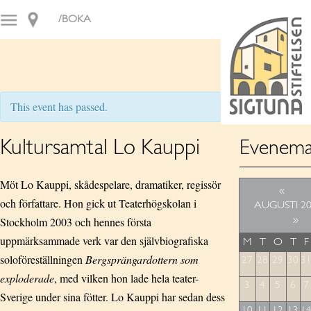
/BOKA
This event has passed.
Kultursamtal Lo Kauppi
Evenema
Möt Lo Kauppi, skådespelare, dramatiker, regissör
«
och författare. Hon gick ut Teaterhögskolan i
AUGUSTI 2
Stockholm 2003 och hennes första
»
uppmärksammade verk var den självbiografiska
M
T
O
T
F
soloföreställningen
Bergsprängardottern som
27
28
29
30
3
exploderade
, med vilken hon lade hela teater-
3
4
5
6
7
Sverige under sina fötter. Lo Kauppi har sedan dess
10
11
12
13
1