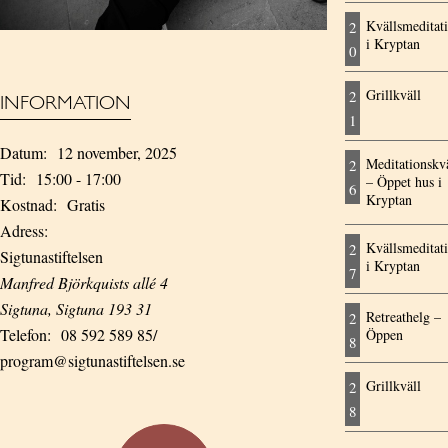
Kvällsmeditat
2
i Kryptan
0
Grillkväll
2
INFORMATION
1
Datum:
12 november, 2025
Meditationskvä
2
Tid:
15:00 - 17:00
– Öppet hus i
6
Kryptan
Kostnad:
Gratis
Adress:
Kvällsmeditat
2
Sigtunastiftelsen
i Kryptan
7
Manfred Björkquists allé 4
Sigtuna
,
Sigtuna
193 31
Retreathelg –
2
Telefon:
08 592 589 85/
Öppen
8
program@sigtunastiftelsen.se
Grillkväll
2
8