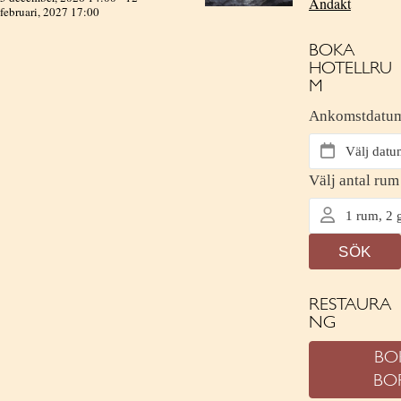
Andakt
februari, 2027 17:00
BOKA
HOTELLRU
M
RESTAURA
NG
BO
BO