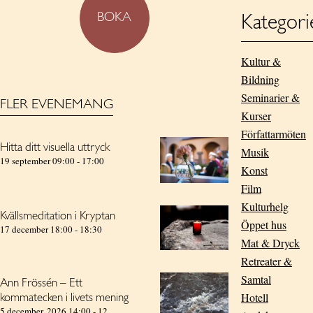
BOKA
Kategori
Kultur &
Bildning
Seminarier &
FLER EVENEMANG
Kurser
Författarmöten
Hitta ditt visuella uttryck
Musik
19 september 09:00
-
17:00
Konst
Film
Kulturhelg
Kvällsmeditation i Kryptan
Öppet hus
17 december 18:00
-
18:30
Mat & Dryck
Retreater &
Samtal
Ann Frössén – Ett
Hotell
kommatecken i livets mening
5 december, 2026 14:00
-
12