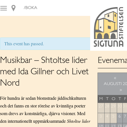
/BOKA
This event has passed.
Musikbar – Shtoltse lider
Evenema
med Ida Gillner och Livet
«
Nord
AUGUSTI 2
»
För hundra år sedan blomstrade jiddischkulturen
M
T
O
T
F
och det fanns en stor rörelse av kvinnliga poeter
27
28
29
30
3
som drevs av konstnärliga, djärva visioner. Med
3
4
5
6
7
den internationellt uppmärksammade
Shtoltse lider
10
11
12
13
1