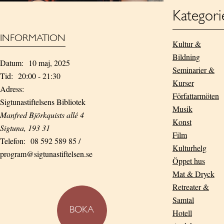
Kategori
INFORMATION
Kultur &
Bildning
Datum:
10 maj, 2025
Seminarier &
Tid:
20:00 - 21:30
Kurser
Adress:
Författarmöten
Sigtunastiftelsens Bibliotek
Musik
Manfred Björkquists allé 4
Konst
Sigtuna
,
193 31
Film
Telefon:
08 592 589 85 /
Kulturhelg
program@sigtunastiftelsen.se
Öppet hus
Mat & Dryck
Retreater &
Samtal
BOKA
Hotell