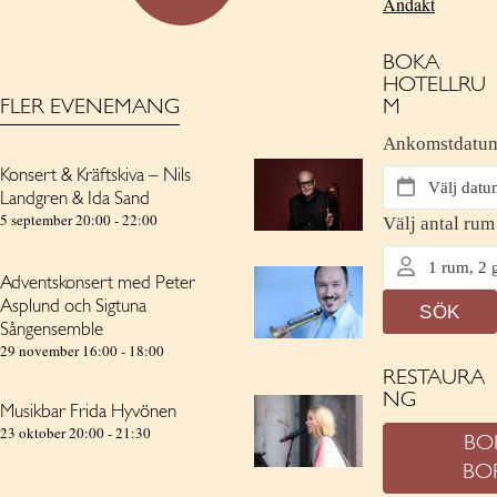
Andakt
BOKA
HOTELLRU
FLER EVENEMANG
M
Konsert & Kräftskiva – Nils
Landgren & Ida Sand
5 september 20:00
-
22:00
Adventskonsert med Peter
Asplund och Sigtuna
Sångensemble
29 november 16:00
-
18:00
RESTAURA
NG
Musikbar Frida Hyvönen
23 oktober 20:00
-
21:30
BO
BO