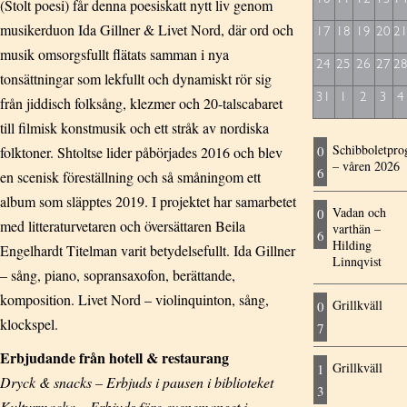
(Stolt poesi) får denna poesiskatt nytt liv genom
musikerduon Ida Gillner & Livet Nord, där ord och
17
18
19
20
2
musik omsorgsfullt flätats samman i nya
24
25
26
27
2
tonsättningar som lekfullt och dynamiskt rör sig
31
1
2
3
4
från jiddisch folksång, klezmer och 20-talscabaret
till filmisk konstmusik och ett stråk av nordiska
Schibboletpr
0
folktoner. Shtoltse lider påbörjades 2016 och blev
– våren 2026
6
en scenisk föreställning och så småningom ett
album som släpptes 2019. I projektet har samarbetet
Vadan och
0
med litteraturvetaren och översättaren Beila
varthän –
6
Hilding
Engelhardt Titelman varit betydelsefullt. Ida Gillner
Linnqvist
– sång, piano, sopransaxofon, berättande,
komposition. Livet Nord – violinquinton, sång,
Grillkväll
0
klockspel.
7
Erbjudande från hotell & restaurang
Grillkväll
1
Dryck & snacks – Erbjuds i pausen i biblioteket
3
Kulturmacka – Erbjuds före evenemanget i