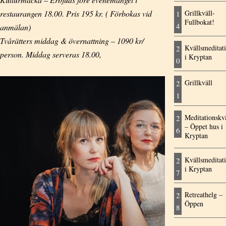
restaurangen 18.00. Pris 195 kr. ( Förbokas vid
Grillkväll-
1
Fullbokat!
4
anmälan)
Tvårätters middag & övernattning – 1090 kr/
Kvällsmeditat
2
person. Middag serveras 18.00,
i Kryptan
0
Grillkväll
2
1
Meditationskvä
2
– Öppet hus i
6
Kryptan
Kvällsmeditat
2
i Kryptan
7
Retreathelg –
2
Öppen
8