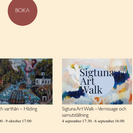
BOKA
h varthän – Hilding
Sigtuna Art Walk – Vernissage och
samutställning
00
-
9 oktober 17:00
4 september 17:30
-
6 september 16:00