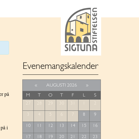
Evenemangskalender
«
AUGUSTI 2026
»
er på
M
T
O
T
F
L
S
27
28
29
30
31
1
2
3
4
5
6
7
8
9
10
11
12
13
14
15
16
 på i
17
18
19
20
21
22
23