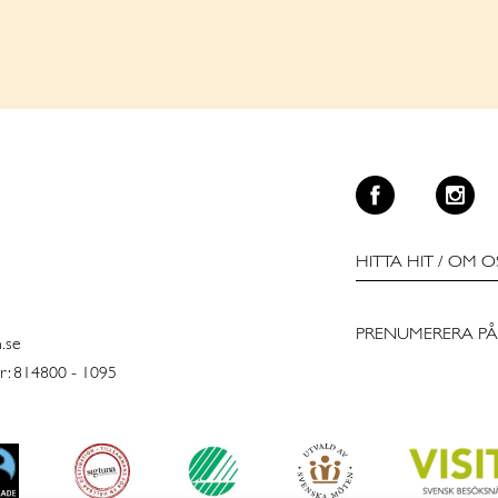
HITTA HIT
/
OM O
PRENUMERERA PÅ
n.se
: 814800 - 1095