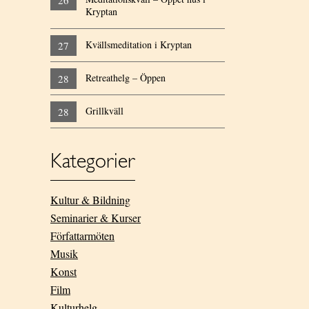
26
Kryptan
Kvällsmeditation i Kryptan
27
Retreathelg – Öppen
28
Grillkväll
28
Kategorier
Kultur & Bildning
Seminarier & Kurser
Författarmöten
Musik
Konst
Film
Kulturhelg