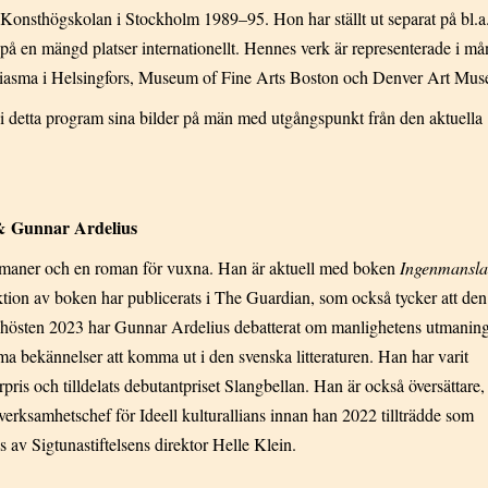
 Konsthögskolan i Stockholm 1989–95. Hon har ställt ut separat på bl.a
å en mängd platser internationellt. Hennes verk är representerade i m
Kiasma i Helsingfors, Museum of Fine Arts Boston och Denver Art Mu
i detta program sina bilder på män med utgångspunkt från den aktuella
 & Gunnar Ardelius
omaner och en roman för vuxna. Han är aktuell med boken
Ingenmansla
ktion av boken har publicerats i The Guardian, som också tycker att den
 hösten 2023 har Gunnar Ardelius debatterat om manlighetens utmanin
ima bekännelser att komma ut i den svenska litteraturen. Han har varit
rpris och tilldelats debutantpriset Slangbellan. Han är också översättare,
erksamhetschef för Ideell kulturallians innan han 2022 tillträdde som
s av Sigtunastiftelsens direktor Helle Klein.