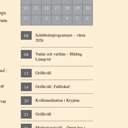
.
24
25
26
27
28
29
30
ånga
31
1
2
3
4
5
6
seum.
Schibboletprogrammet – våren
08
2026
Vadan och varthän – Hilding
08
Linnqvist
nd :
Grillkväll
13
gar
Grillkväll- Fullbokat!
14
Kvällsmeditation i Kryptan
20
 var
Grillkväll
21
Meditationskväll – Öppet hus i