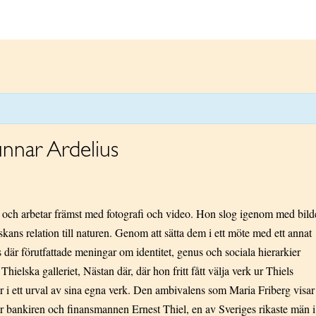
nnar Ardelius
r och arbetar främst med fotografi och video. Hon slog igenom med bild
ans relation till naturen. Genom att sätta dem i ett möte med ett annat
där förutfattade meningar om identitet, genus och sociala hierarkier
Thielska galleriet, Nästan där, där hon fritt fått välja verk ur Thiels
r i ett urval av sina egna verk. Den ambivalens som Maria Friberg visar
r bankiren och finansmannen Ernest Thiel, en av Sveriges rikaste män i