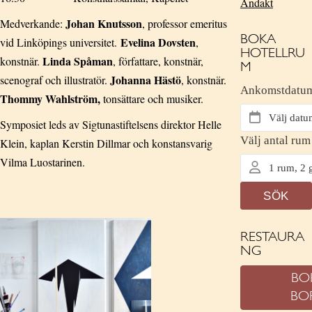
Andakt
Johan Knutsson
Medverkande:
, professor emeritus
BOKA
Evelina Dovsten
vid Linköpings universitet.
,
HOTELLRU
Linda Spåman
konstnär.
, författare, konstnär,
M
Johanna Hästö
scenograf och illustratör.
, konstnär.
Thommy Wahlström,
tonsättare och musiker.
Symposiet leds av Sigtunastiftelsens direktor Helle
Klein, kaplan Kerstin Dillmar och konstansvarig
Vilma Luostarinen.
RESTAURA
NG
BO
BO