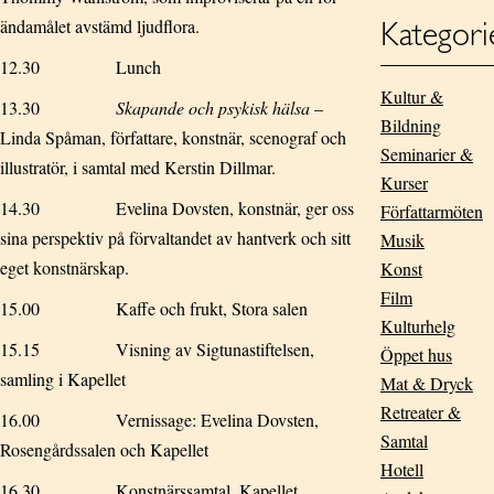
ändamålet avstämd ljudflora.
Kategori
12.30 Lunch
Kultur &
13.30
Skapande och psykisk hälsa
–
Bildning
Linda Spåman, författare, konstnär, scenograf och
Seminarier &
illustratör, i samtal med Kerstin Dillmar.
Kurser
14.30 Evelina Dovsten, konstnär, ger oss
Författarmöten
sina perspektiv på förvaltandet av hantverk och sitt
Musik
eget konstnärskap.
Konst
Film
15.00 Kaffe och frukt, Stora salen
Kulturhelg
15.15 Visning av Sigtunastiftelsen,
Öppet hus
samling i Kapellet
Mat & Dryck
Retreater &
16.00 Vernissage: Evelina Dovsten,
Samtal
Rosengårdssalen och Kapellet
Hotell
16.30 Konstnärssamtal, Kapellet