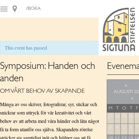
/BOKA
This event has passed.
Symposium: Handen och
Evenema
anden
«
OM VÅRT BEHOV AV SKAPANDE
AUGUSTI 2
»
Många av oss skriver, fotograferar, syr, stickar och
M
T
O
T
F
snickrar som uttryck för vår kreativitet och vårt
27
28
29
30
3
behov av att arbeta med våra händer och låta något
3
4
5
6
7
få ta form utanför oss själva. Skapandets rörelse
sträcker sig samtidigt inåt och hjälper oss att få
10
11
12
13
1