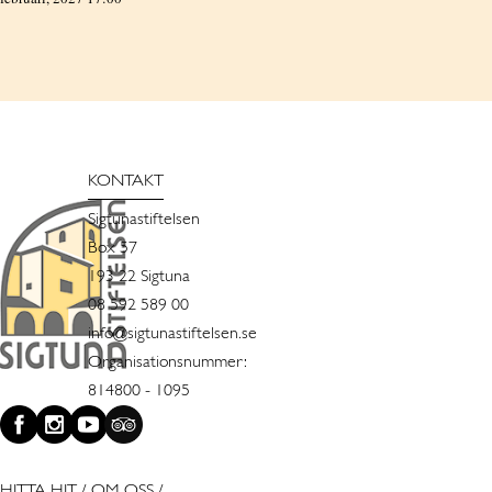
KONTAKT
Sigtunastiftelsen
Box 57
193 22 Sigtuna
08 592 589 00
info@sigtunastiftelsen.se
Organisationsnummer:
814800 - 1095
HITTA HIT
/
OM OSS
/