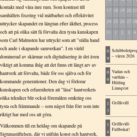
kontakt med våra inre rum. Som kontrast till
17
18
19
20
2
samhällets fixering vid mätbarhet och effektivitet
24
25
26
27
2
uttrycker skapandet en längtan efter äkthet, process
och att på olika sätt få förvalta den tysta kunskapen
31
1
2
3
4
som Carl Malmsten har uttryckt som att ”ställa hand
och ande i skapande samverkan”. I en värld
Schibboletpr
0
– våren 2026
dominerad av skärmar och digitalisering är det även
9
viktigt att komma ihåg att det finns ett långt arv av
Vadan och
0
hantverk att förvalta, både för oss själva och för
varthän –
9
kommande generationer. Den dag vi förlorar
Hilding
Linnqvist
kunskapen och erfarenheten att ”läsa” hantverkets
olika tekniker blir också föremålen omkring oss
Grillkväll
1
tysta och främmande – som något från förr som inte
3
riktigt har med oss att göra.
Grillkväll-
1
Välkommen till en heldag om skapande på
Fullbokat!
4
Sigtunastiftelsen, där vi utifrån konst och hantverk,