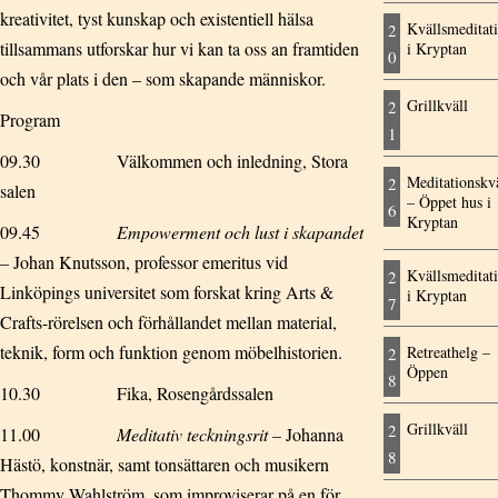
kreativitet, tyst kunskap och existentiell hälsa
Kvällsmeditat
2
tillsammans utforskar hur vi kan ta oss an framtiden
i Kryptan
0
och vår plats i den – som skapande människor.
Grillkväll
2
Program
1
09.30 Välkommen och inledning, Stora
Meditationskvä
2
salen
– Öppet hus i
6
Kryptan
09.45
Empowerment och lust i skapandet
–
Johan Knutsson, professor emeritus vid
Kvällsmeditat
2
Linköpings universitet som forskat kring Arts &
i Kryptan
7
Crafts-rörelsen och förhållandet mellan material,
teknik, form och funktion genom möbelhistorien.
Retreathelg –
2
Öppen
8
10.30 Fika, Rosengårdssalen
Grillkväll
2
11.00
Meditativ teckningsrit –
Johanna
8
Hästö, konstnär, samt tonsättaren och musikern
Thommy Wahlström, som improviserar på en för