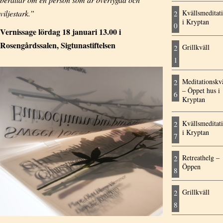
viljestark.”
Kvällsmeditat
2
i Kryptan
0
Vernissage lördag 18 januari 13.00 i
Rosengårdssalen, Sigtunastiftelsen
Grillkväll
2
1
Meditationskvä
2
– Öppet hus i
6
Kryptan
Kvällsmeditat
2
i Kryptan
7
Retreathelg –
2
Öppen
8
Grillkväll
2
8