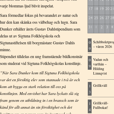
varje blommas ljud blivit inspelat.
17
18
19
20
2
Sara förmedlar fokus på bevarandet av natur och
24
25
26
27
2
hur den kan skänka oss välbehag och lugn. Sara
31
1
2
3
4
Dunker erhåller årets Gustav Dahlstipendium som
delas ut av Sigtuna Folkhögskola och
Schibboletpr
0
Sigtunastiftelsen till borgmästare Gustav Dahls
– våren 2026
9
minne.
Stipendiet tilldelas en ung framstående bildkonstnär
Vadan och
0
som studerat vid Sigtuna Folkhögskolas konstlinje.
varthän –
9
Hilding
”När Sara Dunker kom till Sigtuna Folkhögskola
Linnqvist
var det en försiktig elev som stannade i två år och
Grillkväll
1
kom att bygga en stark relation till oss på
3
konstlinjen. Med envishet har Sara lyckats slå sig
fram genom en utbildning in i en bransch som är
Grillkväll-
1
känd för allt annat än sin försiktighet och det
Fullbokat!
4
berättar om en person som är övertygad och