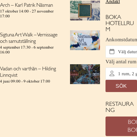
Andakt
Arch – Karl Patrik Näsman
17 oktober 14:00
-
27 november
17:00
BOKA
HOTELLRU
M
Sigtuna Art Walk – Vernissage
och samutställning
4 september 17:30
-
6 september
16:00
Vadan och varthän – Hilding
Linnqvist
4 juni 09:00
-
9 oktober 17:00
RESTAURA
NG
BO
BO