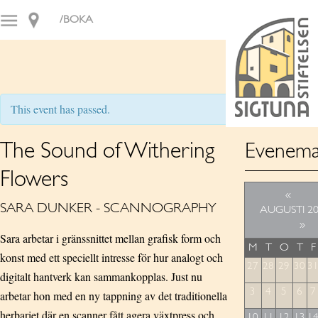
/BOKA
This event has passed.
The Sound of Withering
Evenema
Flowers
«
SARA DUNKER - SCANNOGRAPHY
AUGUSTI 2
»
Sara arbetar i gränssnittet mellan grafisk form och
M
T
O
T
F
konst med ett speciellt intresse för hur analogt och
27
28
29
30
3
digitalt hantverk kan sammankopplas. Just nu
3
4
5
6
7
arbetar hon med en ny tappning av det traditionella
herbariet där en scanner fått agera växtpress och
10
11
12
13
1