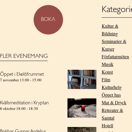
Kategori
BOKA
Kultur &
Bildning
Seminarier &
Kurser
FLER EVENEMANG
Författarmöten
Musik
Konst
Öppet i Ekelöfrummet
Film
7 november 13:00
-
15:00
Kulturhelg
Öppet hus
Mat & Dryck
Kvällsmeditation i Kryptan
8 oktober 18:00
-
18:30
Retreater &
Samtal
Hotell
Bokbar Gunnar Ardelius