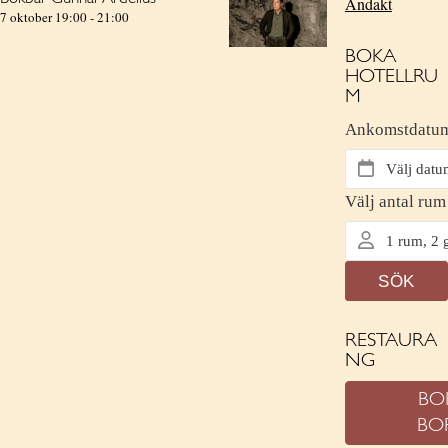
Andakt
7 oktober 19:00
-
21:00
BOKA
HOTELLRU
M
RESTAURA
NG
BO
BO