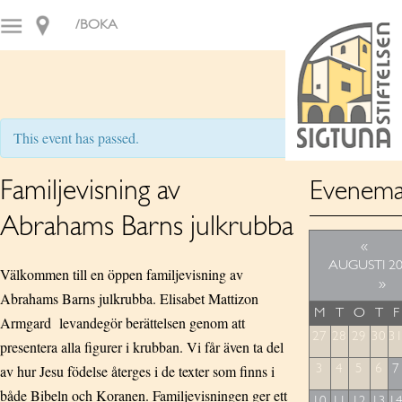
/BOKA
This event has passed.
Familjevisning av
Evenema
Abrahams Barns julkrubba
«
AUGUSTI 2
Välkommen till en öppen familjevisning av
»
Abrahams Barns julkrubba. Elisabet Mattizon
M
T
O
T
F
Armgard levandegör berättelsen genom att
27
28
29
30
3
presentera alla figurer i krubban. Vi får även ta del
av hur Jesu födelse återges i de texter som finns i
3
4
5
6
7
både Bibeln och Koranen. Familjevisningen ger ett
10
11
12
13
1