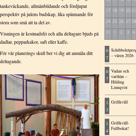
tankeväckande, allmänbildande och fördjupat
17
18
19
20
2
perspektiv på julens budskap, lika spännande för
stora som små att ta del av.
24
25
26
27
2
Visningen är kostnadsfri och alla deltagare bjuds på
31
1
2
3
4
dadlar, pepparkakor, saft eller kaffe.
Schibboletpr
0
För vår planerings skull ber vi dig att anmäla ditt
– våren 2026
7
deltagande.
Vadan och
0
varthän –
7
Hilding
Linnqvist
Grillkväll
1
3
Grillkväll-
1
Fullbokat!
4