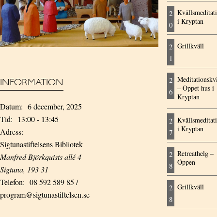
Kvällsmeditat
2
i Kryptan
0
Grillkväll
2
1
Meditationskvä
2
INFORMATION
– Öppet hus i
6
Kryptan
Datum:
6 december, 2025
Tid:
13:00 - 13:45
Kvällsmeditat
2
i Kryptan
Adress:
7
Sigtunastiftelsens Bibliotek
Retreathelg –
2
Manfred Björkquists allé 4
Öppen
8
Sigtuna
,
193 31
Telefon:
08 592 589 85 /
Grillkväll
2
program@sigtunastiftelsen.se
8