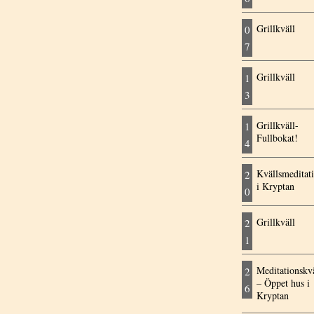
Grillkväll
0
7
Grillkväll
1
3
Grillkväll-
1
Fullbokat!
4
Kvällsmeditat
2
i Kryptan
0
Grillkväll
2
1
Meditationskvä
2
– Öppet hus i
6
Kryptan