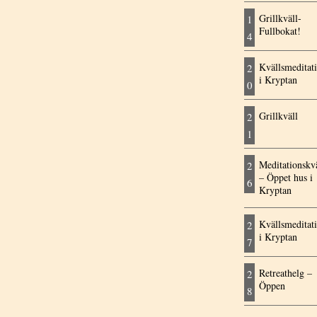
Grillkväll-
1
Fullbokat!
4
Kvällsmeditat
2
i Kryptan
0
Grillkväll
2
1
Meditationskvä
2
– Öppet hus i
6
Kryptan
Kvällsmeditat
2
i Kryptan
7
Retreathelg –
2
Öppen
8