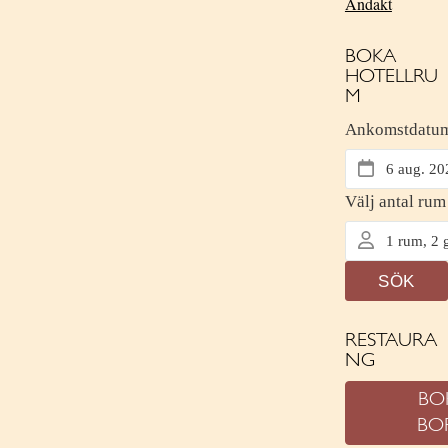
Andakt
BOKA
HOTELLRU
M
RESTAURA
NG
BO
BO