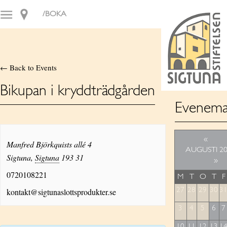
/BOKA
← Back to Events
Bikupan i kryddträdgården
Evenema
«
Manfred Björkquists allé 4
AUGUSTI 2
Sigtuna
,
Sigtuna
193 31
»
0720108221
M
T
O
T
F
kontakt@sigtunaslottsprodukter.se
27
28
29
30
3
3
4
5
6
7
10
11
12
13
1