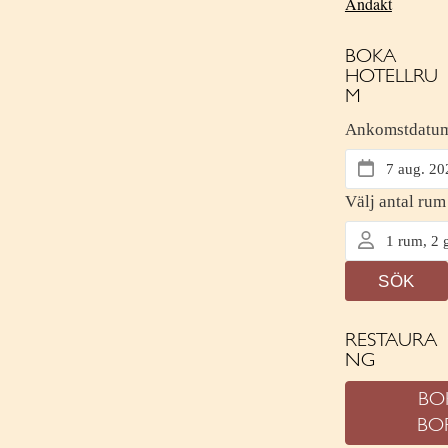
Andakt
BOKA
HOTELLRU
M
RESTAURA
NG
BO
BO