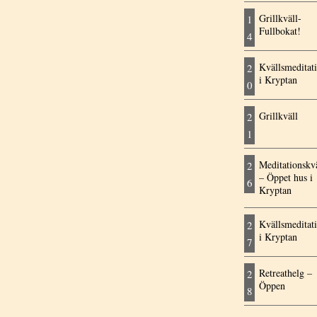
Grillkväll-
1
Fullbokat!
4
Kvällsmeditat
2
i Kryptan
0
Grillkväll
2
1
Meditationskvä
2
– Öppet hus i
6
Kryptan
Kvällsmeditat
2
i Kryptan
7
Retreathelg –
2
Öppen
8