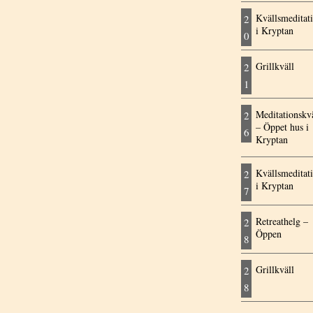
Kvällsmeditat
2
i Kryptan
0
Grillkväll
2
1
Meditationskvä
2
– Öppet hus i
6
Kryptan
Kvällsmeditat
2
i Kryptan
7
Retreathelg –
2
Öppen
8
Grillkväll
2
8