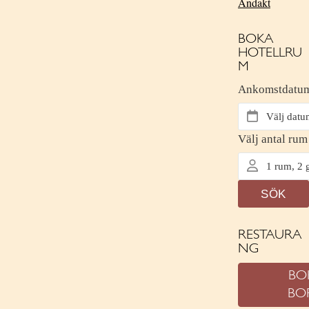
Andakt
BOKA
HOTELLRU
M
RESTAURA
NG
BO
BO