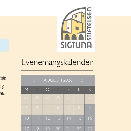
Evenemangskalender
från
«
AUGUSTI 2026
»
ag
M
T
O
T
F
L
S
söka
27
28
29
30
31
1
2
3
4
5
6
7
8
9
10
11
12
13
14
15
16
17
18
19
20
21
22
23