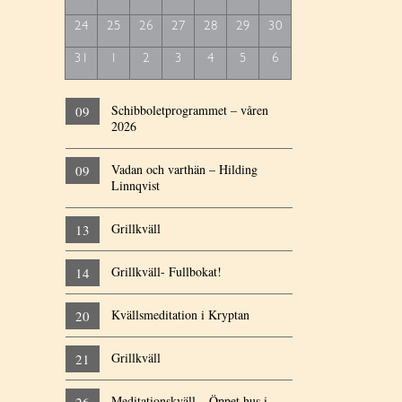
24
25
26
27
28
29
30
31
1
2
3
4
5
6
Schibboletprogrammet – våren
09
2026
Vadan och varthän – Hilding
09
Linnqvist
Grillkväll
13
Grillkväll- Fullbokat!
14
Kvällsmeditation i Kryptan
20
Grillkväll
21
Meditationskväll – Öppet hus i