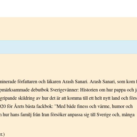
minerade författaren och läkaren Arash Sanari. Arash Sanari, som kom 
n uppmärksammade debutbok Sverigevänner: Historien om hur pappa och j
gripande skildring av hur det är att komma till ett helt nytt land och för
2020 för Årets bästa fackbok: ”Med både finess och värme, humor och
om hur hans familj från Iran försöker anpassa sig till Sverige och, många
r.)