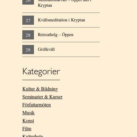
26
Kryptan
Kvällsmeditation i Kryptan
27
Retreathelg – Öppen
28
Grillkväll
28
Kategorier
Kultur & Bildning
Seminarier & Kurser
Författarmöten
Musik
Konst
Film
Kulturhelg