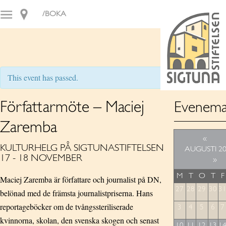
/BOKA
This event has passed.
Författarmöte – Maciej
Evenema
Zaremba
«
KULTURHELG PÅ SIGTUNASTIFTELSEN
AUGUSTI 2
17 - 18 NOVEMBER
»
M
T
O
T
F
Maciej Zaremba är författare och journalist på DN,
27
28
29
30
3
belönad med de främsta journalistpriserna. Hans
reportageböcker om de tvångssteriliserade
3
4
5
6
7
kvinnorna, skolan, den svenska skogen och senast
10
11
12
13
1