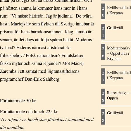
på hösten samma år kommer hans mor in i hans
Kvällsmeditat
2
i Kryptan
0
rum: ”Vi måste härifrån. Jag är judinna.” De tvära
kast i Maciejs liv som flykten till Sverige innebar är
Grillkväll
2
prismat för hans barndomsminnen. Idag, femtio år
1
senare, är det dags att följa spåren bakåt. Moderns
tystnad? Faderns närmast aristokratiska
Meditationskvä
2
– Öppet hus i
frihetsbehov? Polsk nationalism? Förälskelser,
6
Kryptan
falska myter och sanna legender? Möt Maciej
Zaremba i ett samtal med Sigtunastiftelsens
Kvällsmeditat
2
i Kryptan
programchef Dan-Erik Sahlberg.
7
Retreathelg –
2
Öppen
8
Författarmöte 50 kr
Författarmöte och lunch 225 kr
Grillkväll
2
Vi erbjuder en lunch som förbokas i samband med
8
din anmälan.