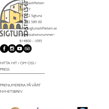
Sigtunastiftelsen
Box 57
193 22 Sigtuna
08 592 589 00
info@sigtunastiftelsen.se
Organisationsnummer:
814800 - 1095
HITTA HIT
/
OM OSS
/
PRESS
PRENUMERERA PÅ VÅRT
NYHETSBREV