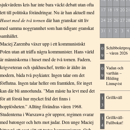
sjukvårdens kris har inte bara väckt debatt utan ofta
17
18
19
20
2
lett till politiska förändringar. Nu är han aktuell med
Huset med de två tornen
där han granskar sitt liv
24
25
26
27
2
med samma noggrannhet som han tidigare granskat
31
1
2
3
4
samhället.
Maciej Zaremba växer upp i ett kommunistiskt
Schibboletpr
0
Polen utan att träffa några kommunister. Hans värld
– våren 2026
9
är människorna i huset med de två tornen. Fadern,
krigsveteran och sjukhuschef, trettio år äldre än
Vadan och
0
varthän –
modern, båda två psykiater. Ingen talar om det
9
Hilding
förflutna. Ingen talar heller om framtiden, för inget
Linnqvist
kan där bli annorlunda. ”Man måste ha levt med det
Grillkväll
1
för att förstå hur mycket frid det finns i
3
hopplösheten.” Allting förändras våren 1968.
Studenterna i Warszawa gör uppror, regimen svarar
Grillkväll-
1
med batonger och hets mot judar. Den unge Maciej
Fullbokat!
4
hittar på ett eget sätt att trotsa kommunismen. Och