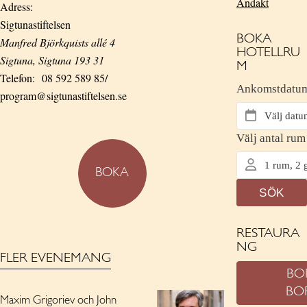
Andakt
Adress:
Sigtunastiftelsen
BOKA
Manfred Björkquists allé 4
HOTELLRU
Sigtuna
,
Sigtuna
193 31
M
Telefon:
08 592 589 85/
program@sigtunastiftelsen.se
BOKA
RESTAURA
NG
FLER EVENEMANG
BO
BO
Maxim Grigoriev och John