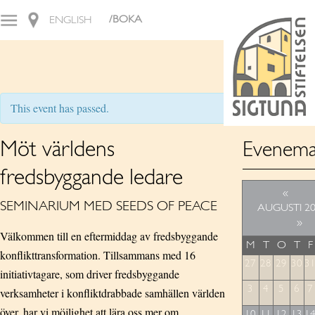
/BOKA
ENGLISH
This event has passed.
Möt världens
Evenema
fredsbyggande ledare
«
SEMINARIUM MED SEEDS OF PEACE
AUGUSTI 2
»
Välkommen till en eftermiddag av fredsbyggande
M
T
O
T
F
konflikttransformation. Tillsammans med 16
27
28
29
30
3
initiativtagare, som driver fredsbyggande
3
4
5
6
7
verksamheter i konfliktdrabbade samhällen världen
över, har vi möjlighet att lära oss mer om
10
11
12
13
1