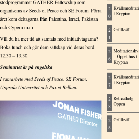
stödprogrammet GATHER Fellowship som
Kvällsmeditat
2
organiseras av Seeds of Peace och SE Forum. Förra
i Kryptan
0
året kom deltagarna från Palestina, Israel, Pakistan
och Cypern m.m
Grillkväll
2
1
Vill du ha mer tid att samtala med initiativtagarna?
Boka lunch och gör dem sällskap vid deras bord.
Meditationskvä
2
12.30 – 13.30.
– Öppet hus i
6
Kryptan
Seminariet är på engelska
Kvällsmeditat
2
I samarbete med Seeds of Peace, SE Forum,
i Kryptan
7
Uppsala Universitet och Pax et Bellum.
Retreathelg –
2
Öppen
8
Grillkväll
2
8