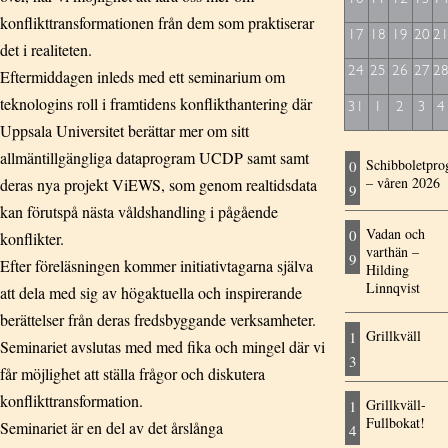
konflikttransformationen från dem som praktiserar
17
18
19
20
2
det i realiteten.
24
25
26
27
2
Eftermiddagen inleds med ett seminarium om
teknologins roll i framtidens konflikthantering där
31
1
2
3
4
Uppsala Universitet berättar mer om sitt
allmäntillgängliga dataprogram UCDP samt samt
Schibboletpr
0
– våren 2026
deras nya projekt ViEWS, som genom realtidsdata
9
kan förutspå nästa våldshandling i pågående
Vadan och
0
konflikter.
varthän –
9
Efter föreläsningen kommer initiativtagarna själva
Hilding
Linnqvist
att dela med sig av högaktuella och inspirerande
berättelser från deras fredsbyggande verksamheter.
Grillkväll
1
Seminariet avslutas med med fika och mingel där vi
3
får möjlighet att ställa frågor och diskutera
konflikttransformation.
Grillkväll-
1
Fullbokat!
Seminariet är en del av det årslånga
4