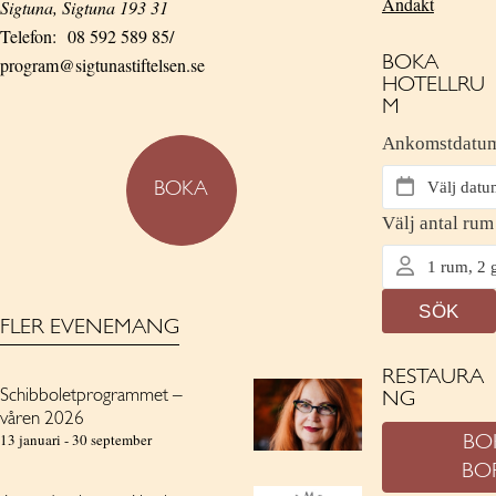
Andakt
Sigtuna
,
Sigtuna
193 31
Telefon:
08 592 589 85/
BOKA
program@sigtunastiftelsen.se
HOTELLRU
M
BOKA
FLER EVENEMANG
RESTAURA
Schibboletprogrammet –
NG
våren 2026
13 januari
-
30 september
BO
BO