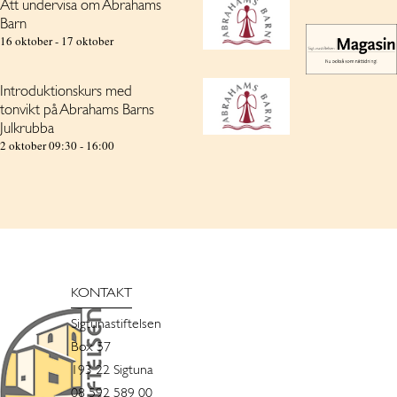
Att undervisa om Abrahams
Barn
16 oktober
-
17 oktober
Introduktionskurs med
tonvikt på Abrahams Barns
Julkrubba
2 oktober 09:30
-
16:00
KONTAKT
Sigtunastiftelsen
Box 57
193 22 Sigtuna
08 592 589 00