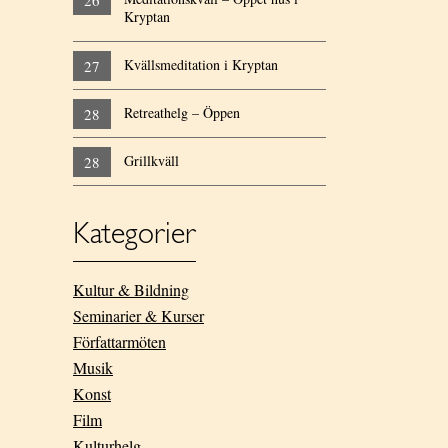
26
Kryptan
Kvällsmeditation i Kryptan
27
Retreathelg – Öppen
28
Grillkväll
28
Kategorier
Kultur & Bildning
Seminarier & Kurser
Författarmöten
Musik
Konst
Film
Kulturhelg