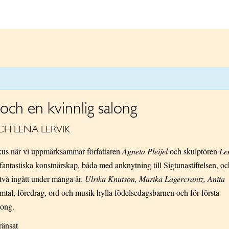
 och en kvinnlig salong
CH LENA LERVIK
fokus när vi uppmärksammar författaren
Agneta Pleijel
och skulptören
Le
 fantastiska konstnärskap, båda med anknytning till Sigtunastiftelsen, oc
två ingått under många år.
Ulrika Knutson, Marika Lagercrantz, Anita
mtal, föredrag, ord och musik hylla födelsedagsbarnen och för första
long.
ränsat