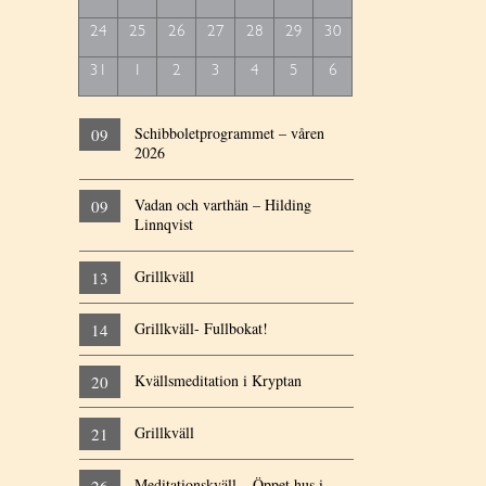
24
25
26
27
28
29
30
31
1
2
3
4
5
6
Schibboletprogrammet – våren
09
2026
Vadan och varthän – Hilding
09
Linnqvist
Grillkväll
13
Grillkväll- Fullbokat!
14
Kvällsmeditation i Kryptan
20
Grillkväll
21
Meditationskväll – Öppet hus i