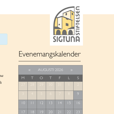
Evenemangskalender
«
AUGUSTI 2026
»
na
M
T
O
T
F
L
S
h
27
28
29
30
31
1
2
3
4
5
6
7
8
9
10
11
12
13
14
15
16
17
18
19
20
21
22
23