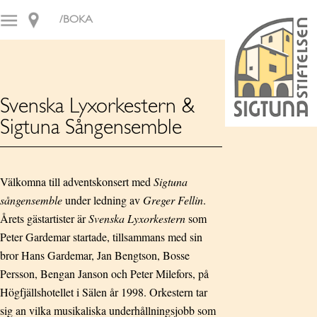
/BOKA
Svenska Lyxorkestern &
Sigtuna Sångensemble
Välkomna till adventskonsert med
Sigtuna
sångensemble
under ledning av
Greger Fellin
.
Årets gästartister är
Svenska Lyxorkestern
som
Peter Gardemar startade, tillsammans med sin
bror Hans Gardemar, Jan Bengtson, Bosse
Persson, Bengan Janson och Peter Milefors, på
Högfjällshotellet i Sälen år 1998. Orkestern tar
sig an vilka musikaliska underhållningsjobb som