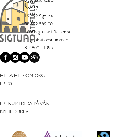
Sigtunastiftelsen
Box 57
193 22 Sigtuna
08 592 589 00
info@sigtunastiftelsen.se
Organisationsnummer:
814800 - 1095
HITTA HIT
/
OM OSS
/
PRESS
PRENUMERERA PÅ VÅRT
NYHETSBREV