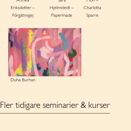
Annika
Sara
Hon –
Eriksdotter –
Hjelmstedt –
Charlotta
Förgätmigej
Papermade
Sparre
Duha Burhan
Fler tidigare seminarier & kurser