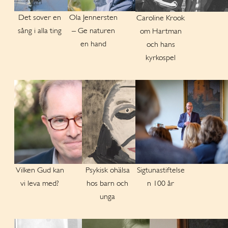
Det sover en
Ola Jennersten
Caroline Krook
sång i alla ting
– Ge naturen
om Hartman
en hand
och hans
kyrkospel
Vilken Gud kan
Psykisk ohälsa
Sigtunastiftelse
vi leva med?
hos barn och
n 100 år
unga